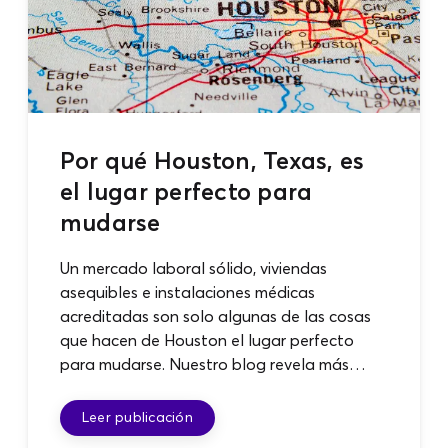
Por qué Houston, Texas, es
el lugar perfecto para
mudarse
Un mercado laboral sólido, viviendas
asequibles e instalaciones médicas
acreditadas son solo algunas de las cosas
que hacen de Houston el lugar perfecto
para mudarse. Nuestro blog revela más
sobre este atractivo destino que debes
conocer antes de mudarte.
Leer publicación