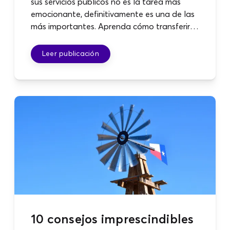
sus servicios públicos no es la tarea más
emocionante, definitivamente es una de las
más importantes. Aprenda cómo transferir
servicios sin problemas, asegurando una
transición sin problemas a su nuevo hogar.
Leer publicación
10 consejos imprescindibles