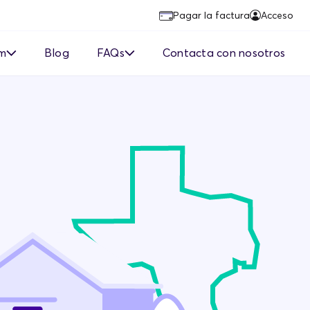
Pagar la factura
Acceso
hm
Blog
FAQs
Contacta con nosotros
entes
m reembolsará el ETF de
eedor actual?
 de 30 días
puedo satisfacer un
?
to?
s el programa Recomendar
migo?
m comprará mi exceso de
cidad solar?
 la prueba de manejo de
 de Rhythm?
s
→