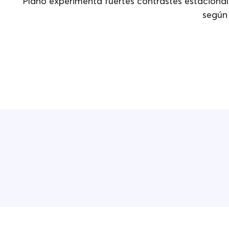
Plano experimenta fuertes contrastes estacionale
según 