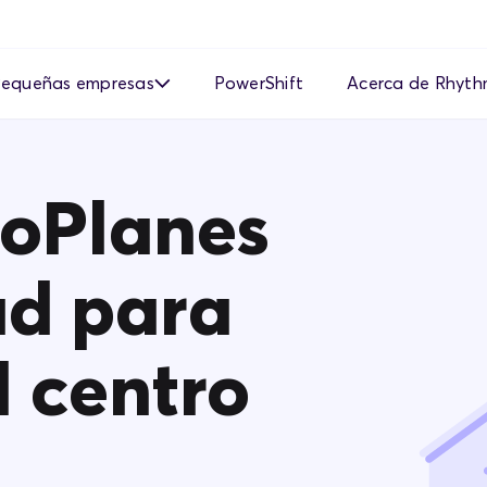
equeñas empresas
PowerShift
Acerca de Rhyt
iempo de uso
Precios transpar
¿Rhyth
mi prov
oPlanes
manda
asa Fija Empresarial
Prueba de manejo
¿Cómo 
cerca de la electricidad
¿Por qué el ritmo
depósi
mpresarial
ad para
¿Qué e
a un a
¿Rhyth
l centro
electri
¿Qué es
30 días
Ver má