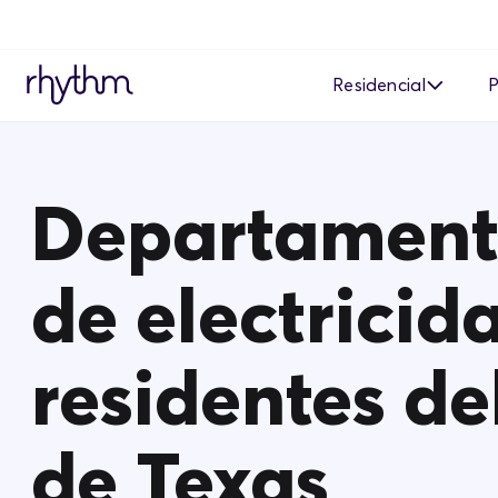
Residencial
P
Tiempo de Uso
T
Departament
Respuesta a la de
T
Descuento Digital
A
e
de electricid
Recompra solar
residentes de
de Texas