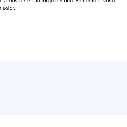
es constante a lo largo del año. En cambio, varía
 solar.