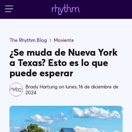
Acceso
Residencial
The Rhythm Blog
Moviente
Pequeñas empresas
¿Se muda de Nueva York
a Texas? Esto es lo que
PowerShift
puede esperar
Acerca de Rhythm
Brady Hartung
on
lunes, 16 de diciembre de
2024
Blog
FAQs