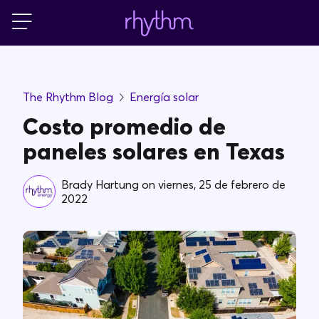
Acceso
Residencial
The Rhythm Blog
Energía solar
Pequeñas empresas
Costo promedio de
paneles solares en Texas
PowerShift
Brady Hartung
on
viernes, 25 de febrero de
2022
Acerca de Rhythm
Blog
FAQs