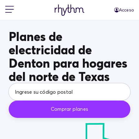
Acceso
Residencial
Planes de
electricidad de
Pequeñas empresas
Denton para hogares
PowerShift
del norte de Texas
Acerca de Rhythm
Comprar planes
Blog
FAQs