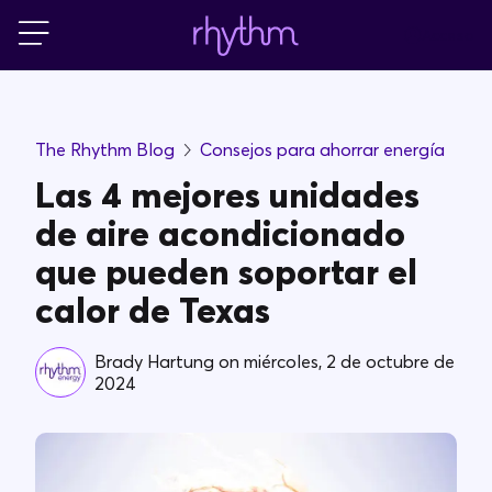
Acceso
Residencial
The Rhythm Blog
Consejos para ahorrar energía
Pequeñas empresas
Las 4 mejores unidades
de aire acondicionado
PowerShift
que pueden soportar el
calor de Texas
Acerca de Rhythm
Brady Hartung
on
miércoles, 2 de octubre de
2024
Blog
FAQs